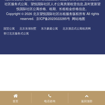
社区服务式公寓、
望悦国际社区人才公寓
房屋租赁信息,及时更新
望
悦国际社区
公寓
价格、租期、长租租金价格信息。
Copyright © 2026
北京
望悦国际社区
出租
服务版权所有 All rights
reserved.
京ICP备2023022285号
网站地图
国贸公寓
北京东湖别墅
东方豪庭公寓
北京酒店式公寓租房网
誉订北京服务式公寓
首页
电话咨询
返回顶部